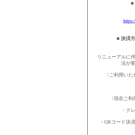
■
https:
■ 決済
リニューアルに
法が
〈ご利用いた
〈現在ご利
・ク
・QRコード決済（