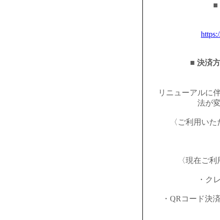
■
https:
■ 決済
リニューアルに
法が
〈ご利用いた
〈現在ご利
・ク
・QRコード決済（