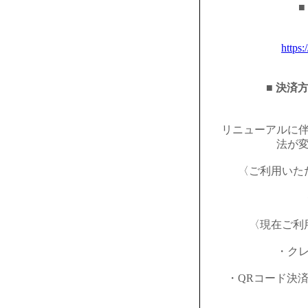
■
https:
■ 決済
リニューアルに
法が
〈ご利用いた
〈現在ご利
・ク
・QRコード決済（