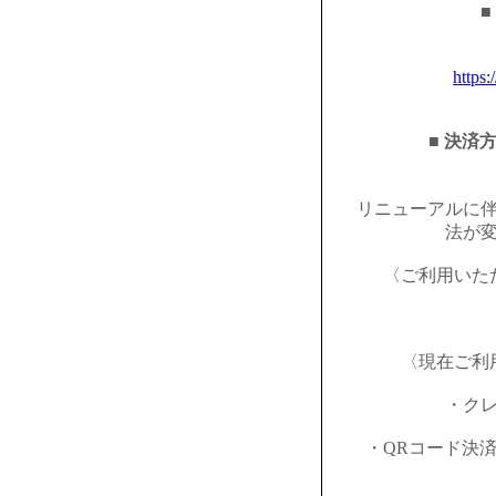
■
https:
■ 決済
リニューアルに
法が
〈ご利用いた
〈現在ご利
・ク
・QRコード決済（