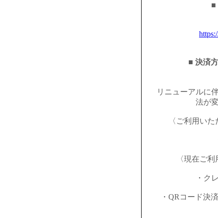
■
https:
■ 決済
リニューアルに
法が
〈ご利用いた
〈現在ご利
・ク
・QRコード決済（