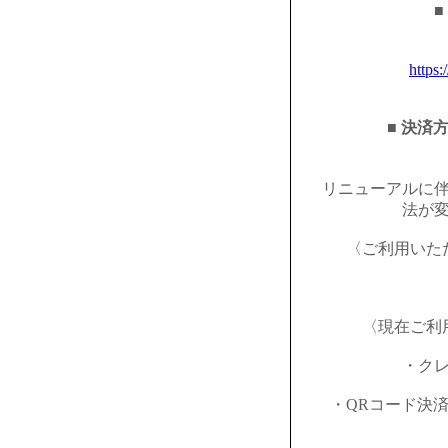
■
https:
■ 決済
リニューアルに
法が
〈ご利用いた
〈現在ご利
・ク
・QRコード決済（