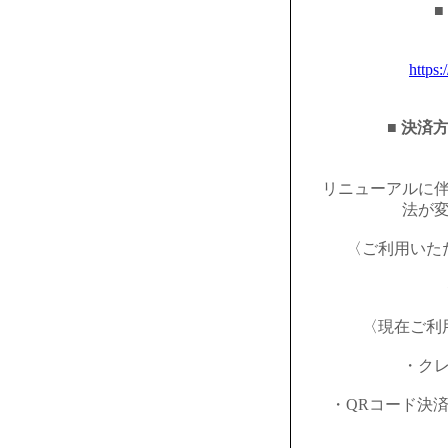
■
https:
■ 決済
リニューアルに
法が
〈ご利用いた
〈現在ご利
・ク
・QRコード決済（