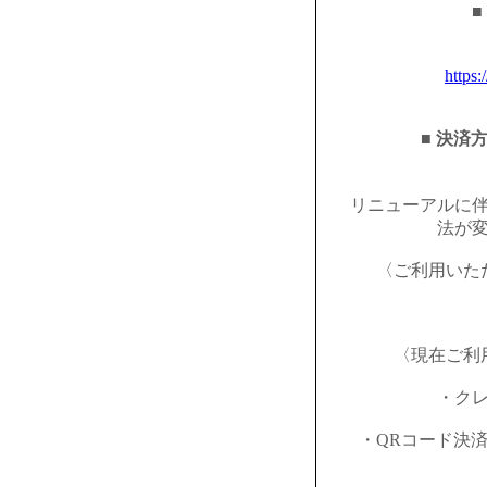
■
https:
■ 決済
リニューアルに
法が
〈ご利用いた
〈現在ご利
・ク
・QRコード決済（