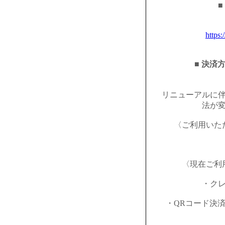
■
https:
■ 決済
リニューアルに
法が
〈ご利用いた
〈現在ご利
・ク
・QRコード決済（