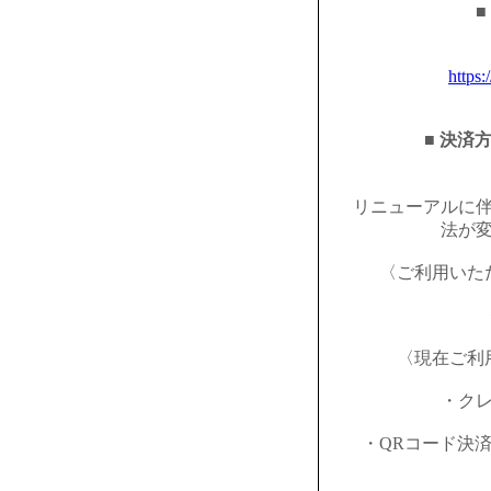
■
https:
■ 決済
リニューアルに
法が
〈ご利用いた
〈現在ご利
・ク
・QRコード決済（