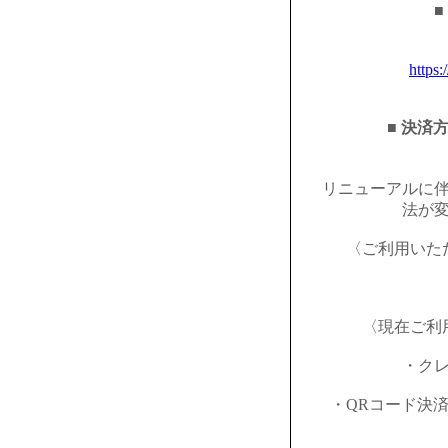
■
https:
■ 決済
リニューアルに
法が
〈ご利用いた
〈現在ご利
・ク
・QRコード決済（