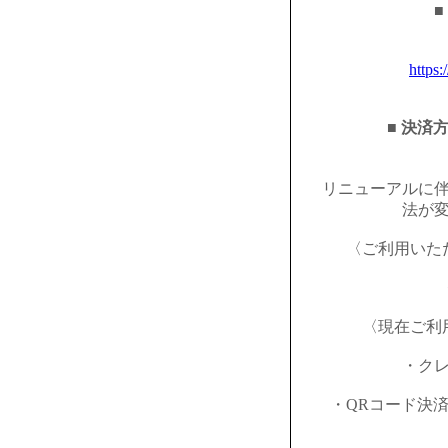
■
https:
■ 決済
リニューアルに
法が
〈ご利用いた
〈現在ご利
・ク
・QRコード決済（